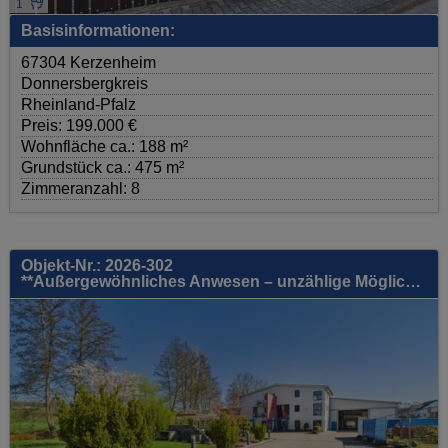
1
Basisinformationen:
67304 Kerzenheim
Donnersbergkreis
Rheinland-Pfalz
Preis: 199.000 €
Wohnfläche ca.: 188 m²
Grundstück ca.: 475 m²
Zimmeranzahl: 8
Objekt-Nr.: 2026-302
**Außergewöhnliches Anwesen – unzählige Möglichkeiten! Gewerbe, Lager, Büros & Wohneinheiten! >220KwP, SPA, BUS, Glasfaser, uvm.)**