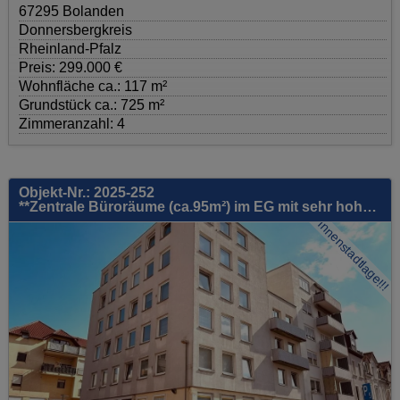
67295 Bolanden
Donnersbergkreis
Rheinland-Pfalz
Preis: 299.000 €
Wohnfläche ca.: 117 m²
Grundstück ca.: 725 m²
Zimmeranzahl: 4
Objekt-Nr.: 2025-252
**Zentrale Büroräume (ca.95m²) im EG mit sehr hoher Laufkundschaft**
Innenstadtlage!!!