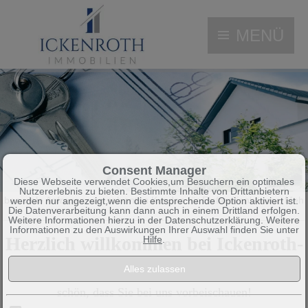
MENÜ
Consent Manager
Diese Webseite verwendet Cookies,um Besuchern ein optimales
Nutzererlebnis zu bieten. Bestimmte Inhalte von Drittanbietern
on solventen Kunden für Einfamilienhäuser, Mehrfamilienhäuser, Wohnu
werden nur angezeigt,wenn die entsprechende Option aktiviert ist.
Die Datenverarbeitung kann dann auch in einem Drittland erfolgen.
Weitere Informationen hierzu in der Datenschutzerklärung. Weitere
Informationen zu den Auswirkungen Ihrer Auswahl finden Sie unter
Herzlich willkommen bei Ickenroth-
Hilfe
.
Immobilien!
schön, dass Sie bei uns vorbeischauen!