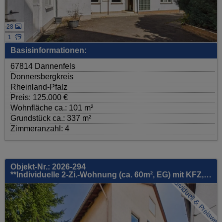
28
1
Basisinformationen:
67814 Dannenfels
Donnersbergkreis
Rheinland-Pfalz
Preis: 125.000 €
Wohnfläche ca.: 101 m²
Grundstück ca.: 337 m²
Zimmeranzahl: 4
Objekt-Nr.: 2026-294
**Individuelle 2-Zi.-Wohnung (ca. 60m², EG) mit KFZ, Terrasse, EBK - Dolgesheim**
Individuell & Preiswert