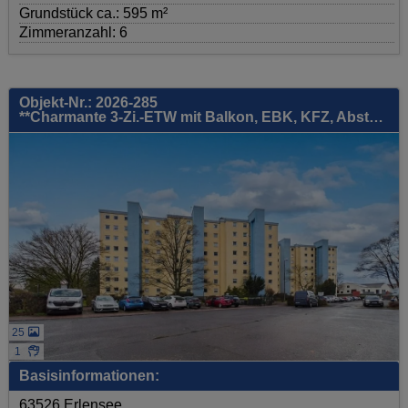
Grundstück ca.: 595 m²
Zimmeranzahl: 6
Objekt-Nr.: 2026-285
**Charmante 3-Zi.-ETW mit Balkon, EBK, KFZ, Abstellraum, Aufzug, uvm. - gute Lage!**
25
1
Basisinformationen:
63526 Erlensee