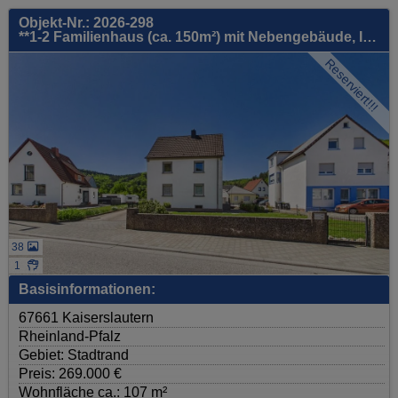
Objekt-Nr.: 2026-298
**1-2 Familienhaus (ca. 150m²) mit Nebengebäude, Innenhof, schönem Vorgarten, uvm. - gute Lage!**
Reserviert!!!
38
1
Basisinformationen:
67661 Kaiserslautern
Rheinland-Pfalz
Gebiet: Stadtrand
Preis: 269.000 €
Wohnfläche ca.: 107 m²