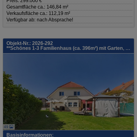
Preis: 299.000 €
Gesamtfläche ca.: 146,84 m²
Verkaufsfläche ca.: 112,19 m²
Verfügbar ab: nach Absprache!
Objekt-Nr.: 2026-292
**Schönes 1-3 Familienhaus (ca. 396m²) mit Garten, Garagen, uvm. - viele Möglichkeiten + tolle Lage!**
49
Basisinformationen: