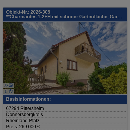
Objekt-Nr.: 2026-305
**Charmantes 1-2FH mit schöner Gartenfläche, Garage & guter Raumaufteilung - Wohnen & Büro möglich!**
36
1
Basisinformationen:
67294 Rittersheim
Donnersbergkreis
Rheinland-Pfalz
Preis: 269.000 €