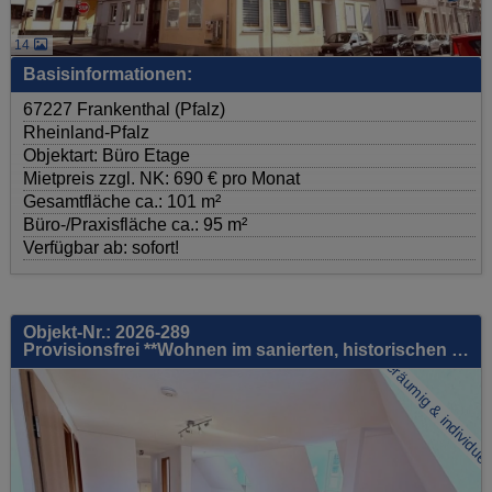
14
Basisinformationen:
67227 Frankenthal (Pfalz)
Rheinland-Pfalz
Objektart: Büro Etage
Mietpreis zzgl. NK: 690 € pro Monat
Gesamtfläche ca.: 101 m²
Büro-/Praxisfläche ca.: 95 m²
Verfügbar ab: sofort!
Objekt-Nr.: 2026-289
Provisionsfrei **Wohnen im sanierten, historischen Gebäude!!! Individuelle 3,5-Zi.-Wohnung (ca. 98m², 2.OG) in zentraler Lage von Kirchheimbolanden**
Geräumig & individuell