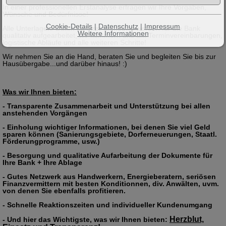
In einer professionellen Erstanalyse erfragen wir Ihre Vorgaben,
Wünsche und Bedürfnisse!
Cookie-Details
|
Datenschutz
|
Impressum
Alle Unterlagen/ Daten zu Ihrer Immobilie werden für die Bank
Weitere Informationen
qualitativ aufgearbeitet, wir kümmern uns um Terminvereinbarungen,
logistische Abläufe und alle weiteren Schritte!
Wir nehmen Sie an die Hand, beraten Sie und begleiten Sie bis zur
Hausübergabe...und darüber hinaus! :)
Was wir Ihnen bieten:
- Transparente Zusammenarbeit und Unterstützung bei allen
anstehenden Vorgängen
- Einholung wichtiger Informationen, bei denen Sie viel Geld
sparen können (Sanierungsgebiete, Dorferneuerungen, Staatl.
Förderungprogramme, usw.)
- Besorgung und qualitative Aufarbeitung der Dokumente für
Ihre Bank + Ihre Ablage
- Gutes Netzwerk aus Handwerkern, Energieberatern, seriösen
Finanzvermittern mit besten Konditionnen, div. Anwälten, uvm.
von denen Sie ebenfalls profitieren.
- Schnelle Reaktionszeiten und individueller Kundenumgang
Herzblut,
- Und hier das Wichtigste, was wir Ihnen bieten: