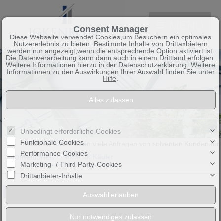
MENÜ
Consent Manager
Diese Webseite verwendet Cookies,um Besuchern ein optimales
Nutzererlebnis zu bieten. Bestimmte Inhalte von Drittanbietern
werden nur angezeigt,wenn die entsprechende Option aktiviert ist.
Die Datenverarbeitung kann dann auch in einem Drittland erfolgen.
Weitere Informationen hierzu in der Datenschutzerklärung. Weitere
Informationen zu den Auswirkungen Ihrer Auswahl finden Sie unter
Hilfe
.
Unbedingt erforderliche Cookies
Funktionale Cookies
**Achtung!!! Wir haben viele Anfragen von solventen Kunden für 
Performance Cookies
Informationen
Infos für Käufer
Marketing- / Third Party-Cookies
Drittanbieter-Inhalte
Informationen für Käufer