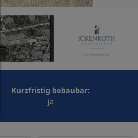
Auswahl erlauben:
Es werden nur Drittanbieter-Inhalte oder die Coo
Arten zugelassen die Sie in den Checkboxen ange
haben.
Nur notwendiges zulassen:
Es werden nur die technisch notwendigen Cook
zugelassen und keine Drittanbieter-Inhalte.
Sie können Ihre Cookie-Einstellung jederzeit hier ä
Cookie-Details
|
Datenschutz
|
Impressum
Kurzfristig bebaubar:
zurück
ja