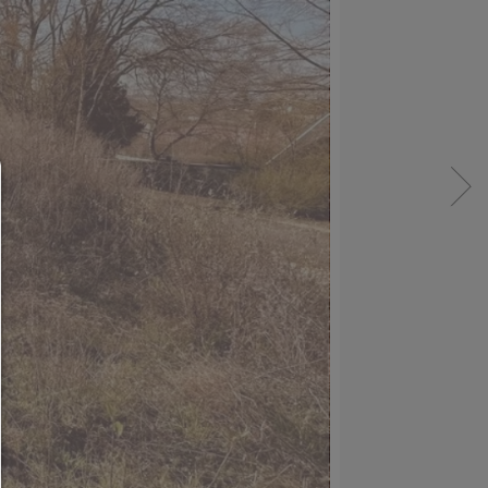
Consent Manager
HILFE
Um fortfahren zu können,müssen Sie eine Cook
Auswahl treffen. Nachfolgend erhalten Sie ein
Erläuterung der verschiedenen Optionen und ih
Bedeutung.
Alles zulassen:
Jedes Cookie wie z.B. Tracking- und Analytische-Co
sowie Drittanbieter-Inhalte.