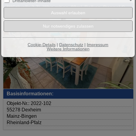
Drittanbieter-Inhalte
***Stilvolle 3-Zi.-Whg mit ca. 88m², Balkon, Doppel-Carport, Keller, uvm. in ruhiger Lage!!!**
Verkauft!!!
Cookie-Details
|
Datenschutz
|
Impressum
Weitere Informationen
Basisinformationen:
Objekt-Nr.: 2022-102
55278 Dexheim
Mainz-Bingen
Rheinland-Pfalz