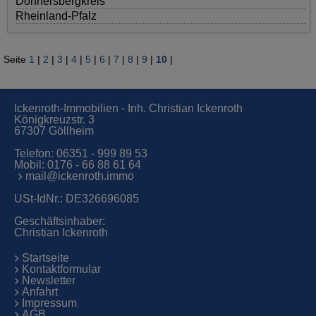
Donnersbergkreis
Rheinland-Pfalz
Seite
1
|
2
|
3
|
4
|
5
|
6
|
7
|
8
|
9
|
10
|
Ickenroth-Immobilien - Inh. Christian Ickenroth
Königkreuzstr. 3
67307 Göllheim
Telefon:
06351 - 999 89 53
Mobil:
0176 - 66 88 61 64
mail@ickenroth.immo
USt-IdNr.: DE326696085
Geschäftsinhaber:
Christian Ickenroth
Startseite
Kontaktformular
Newsletter
Anfahrt
Impressum
AGB