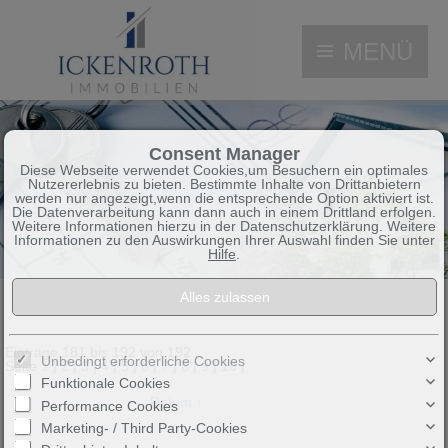
MENÜ
Consent Manager
Diese Webseite verwendet Cookies,um Besuchern ein optimales
Nutzererlebnis zu bieten. Bestimmte Inhalte von Drittanbietern
werden nur angezeigt,wenn die entsprechende Option aktiviert ist.
Die Datenverarbeitung kann dann auch in einem Drittland erfolgen.
Weitere Informationen hierzu in der Datenschutzerklärung. Weitere
Informationen zu den Auswirkungen Ihrer Auswahl finden Sie unter
Hilfe
.
Referenzobjekte
Referenzobjekte
192 Objekte gefunden
Einträge 181 bis 192 von 192
Unbedingt erforderliche Cookies
Seite
1
|
2
|
3
|
4
|
5
|
6
|
7
|
8
|
9
|
10
|
Funktionale Cookies
Sortieren nach
Datum ↑
Performance Cookies
Marketing- / Third Party-Cookies