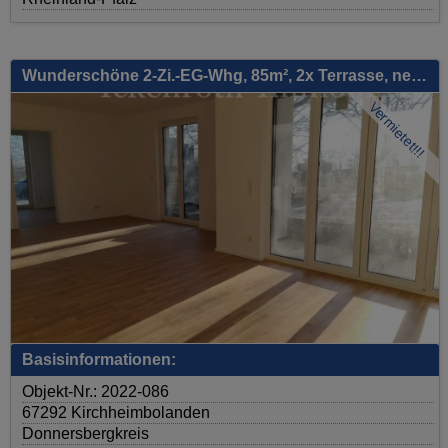
Wunderschöne 2-Zi.-EG-Whg, 85m², 2x Terrasse, neue EBK, Barrierefrei, gr. Carport
Vermietet!!!
Basisinformationen:
Objekt-Nr.: 2022-086
67292 Kirchheimbolanden
Donnersbergkreis